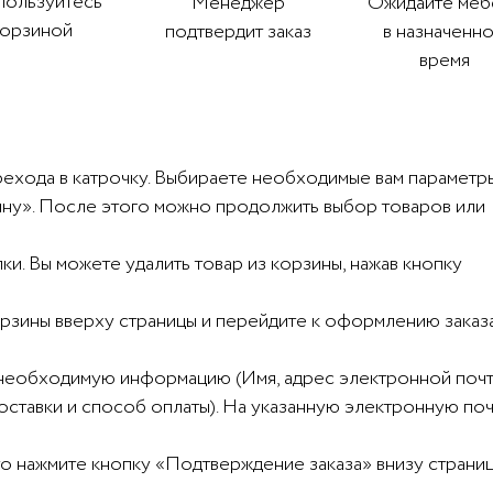
пользуйтесь
Менеджер
Ожидайте меб
корзиной
подтвердит заказ
в назначенн
время
рехода в катрочку. Выбираете необходимые вам параметр
рзину». После этого можно продолжить выбор товаров или
и. Вы можете удалить товар из корзины, нажав кнопку
корзины вверху страницы и перейдите к оформлению заказ
 необходимую информацию (Имя, адрес электронной почт
доставки и способ оплаты). На указанную электронную по
то нажмите кнопку «Подтверждение заказа» внизу страниц