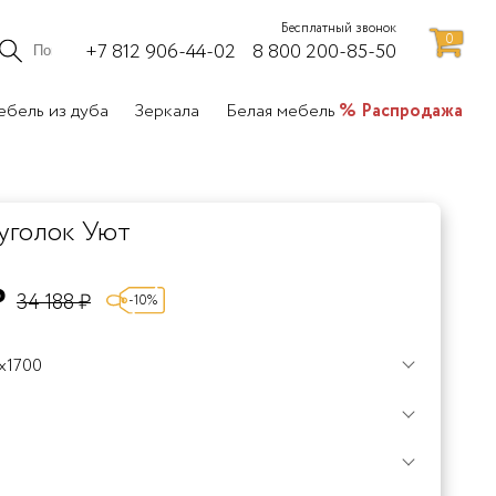
Бесплатный звонок
0
+7 812 906-44-02
8 800 200-85-50
бель из дуба
Зеркала
Белая мебель
Распродажа
уголок Уют
₽
34 188 ₽
-10%
x1700
чневый
Коричневый
Коричневый
Венге
Венге
Венге
Вишня
Вишня
Вишня
Красно-