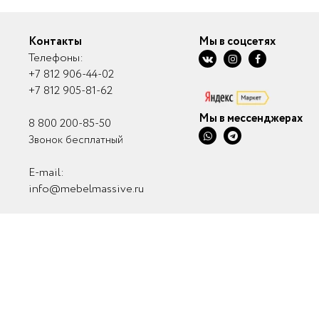
Контакты
Мы в соцсетях
Телефоны:
+7 812 906-44-02
+7 812 905-81-62
Мы в мессенджерах
8 800 200-85-50
Звонок бесплатный
E-mail:
info@mebelmassive.ru
Связаться с нами
Связь с руководством
© ИП Саничев Александр Александрович, 2010 
разрешения администрации сайта по предвари