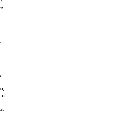
ель
ое
ы
а
ы,
чты
ы.