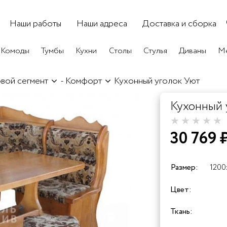
Наши работы
Наши адреса
Доставка и сборка
Комоды
Тумбы
Кухни
Столы
Стулья
Диваны
Ме
вой сегмент
-
Комфорт
Кухонный уголок Уют
Кухонный 
30 769 
Размер:
1200
Цвет:
+25%
+25%
Ткань:
Белая
Белая
Кори