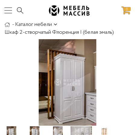
0
-
Каталог мебели
аботы
Доставка и сборка
Шкаф 2-створчатый Флоренция I (белая эмаль)