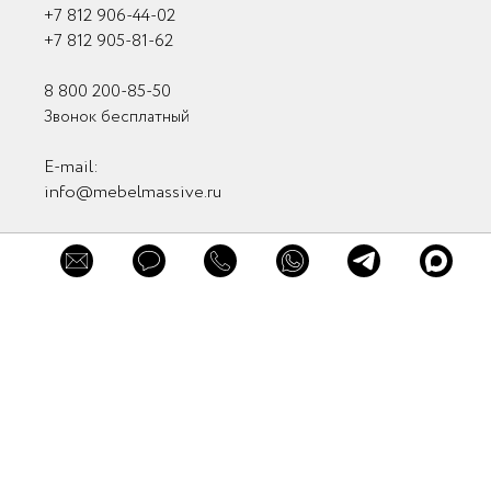
+7 812 906-44-02
+7 812 905-81-62
8 800 200-85-50
×
Звонок бесплатный
×
×
Заказать
Обратная связь
E-mail:
Обратная связь
консультацию
info@mebelmassive.ru
Связаться с нами
Связь с руководством
Мы в соцсетях
Заказать звонок
Мы в мессенджерах
Нажимая кнопку "Заказать звонок" вы
Отправить
принимаете
Пользовательское соглашение
и
Политику в отношении обработки