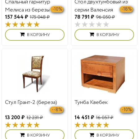
Спальный гарнитур
Стол двухтумбовый из
Мелиса из березы
серии Валенсия
-10%
-18%
157 544 ₽
78 791 ₽
175 048 ₽
96 050 ₽
В КОРЗИНУ
В КОРЗИНУ
Стул Грант-2 (береза)
Тумба Квебек
--8%
-10%
13 200 ₽
14 451 ₽
12 231 ₽
16 057 ₽
В КОРЗИНУ
В КОРЗИНУ