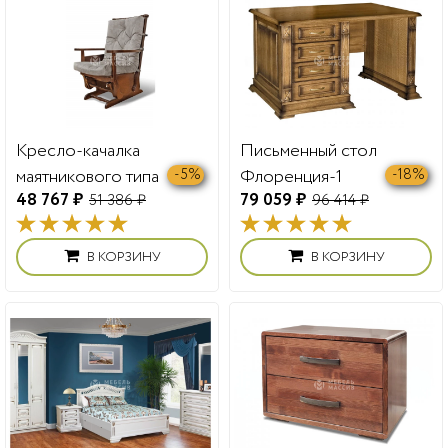
Кресло-качалка
Письменный стол
маятникового типа
Флоренция-1
-5%
-18%
48 767 ₽
79 059 ₽
(береза)
51 386 ₽
96 414 ₽
В КОРЗИНУ
В КОРЗИНУ