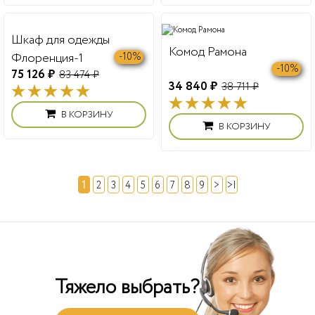
Спальный гарнитур
Стул Грант жесткий
Мелиса из дуба
(береза)
-10%
-10%
259 716 ₽
10 759 ₽
288 574 ₽
11 954 ₽
В КОРЗИНУ
В КОРЗИНУ
Комод Рамона
-10%
34 840 ₽
38 711 ₽
В КОРЗИНУ
Шкаф для одежды
Флоренция-1
-10%
75 126 ₽
83 474 ₽
В КОРЗИНУ