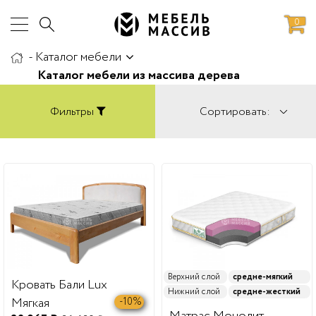
0
-
Каталог мебели
аботы
Доставка и сборка
Каталог мебели из массива дерева
Фильтры
Сортировать:
Верхний слой
средне-мягкий
Кровать Бали Lux
Нижний слой
средне-жесткий
Мягкая
-10%
Матрас Монолит