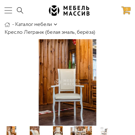
0
-
Каталог мебели
аботы
Доставка и сборка
Кресло Легранж (белая эмаль, берёза)