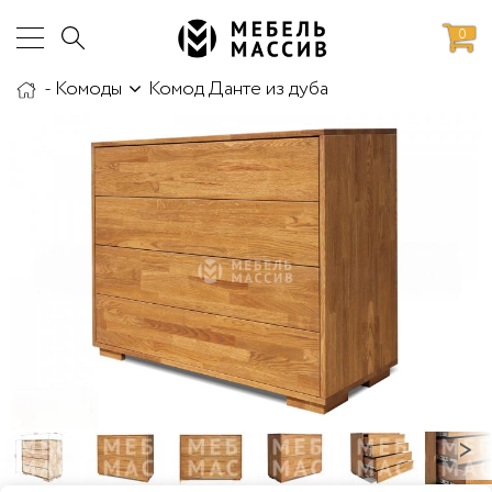
0
-
Комоды
Комод Данте из дуба
аботы
Доставка и сборка
>