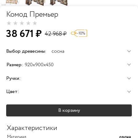
Комод Премьер
38 671 ₽
42 968 ₽
-10%
Выбор древесины
сосна
+60%
+100%
+120%
Размер:
920x900x450
Ручки:
Цвет:
+25%
+25%
+25%
В корзину
+40%
+45%
+25%
Характеристики
Материал
сосна