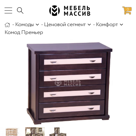
0
-
Комоды
-
Ценовой сегмент
-
Комфорт
аботы
Доставка и сборка
Комод Премьер