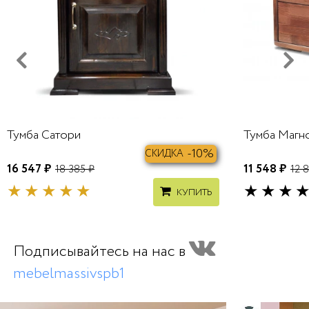
Тумба Сатори
Тумба Магн
-10%
СКИДКА
16 547 ₽
11 548 ₽
18 385 ₽
12 8
КУПИТЬ
Подписывайтесь на нас в
mebelmassivspb1