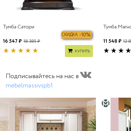
Тумба Сатори
Тумба Магн
-10%
СКИДКА
16 547 ₽
11 548 ₽
18 385 ₽
12 8
КУПИТЬ
Подписывайтесь на нас в
mebelmassivspb1