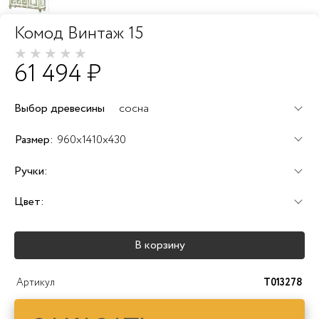
Комод Винтаж 15
61 494 ₽
Выбор древесины
сосна
+60%
+100%
+120%
Размер:
960x1410x430
Ручки:
Цвет:
+25%
+25%
+25%
В корзину
+40%
+45%
+25%
Артикул
T013278