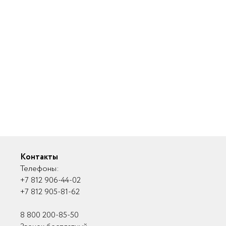
×
×
×
Заказать
Контакты
Обратная связь
Обратная связь
Телефоны:
консультацию
+7 812 906-44-02
+7 812 905-81-62
8 800 200-85-50