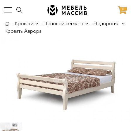
0
-
Кровати
-
Ценовой сегмент
-
Недорогие
аботы
Доставка и сборка
Кровать Аврора