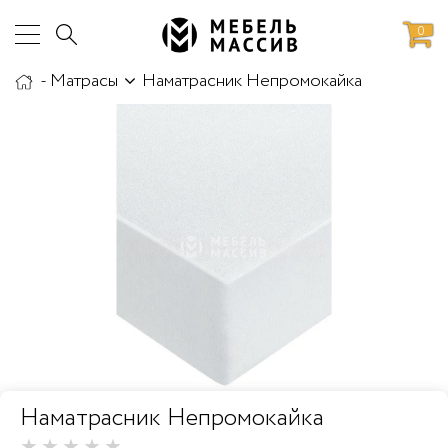
0
-
Матрасы
Наматрасник Непромокайка
аботы
Доставка и сборка
Наматрасник Непромокайка