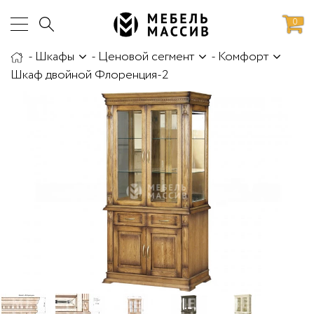
0
-
Шкафы
-
Ценовой сегмент
-
Комфорт
аботы
Доставка и сборка
Шкаф двойной Флоренция-2