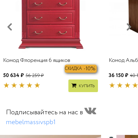
Комод Флоренция 6 ящиков
Комод Альб
-10%
СКИДКА
50 634 ₽
36 150 ₽
56 259 ₽
40 
КУПИТЬ
Подписывайтесь на нас в
mebelmassivspb1