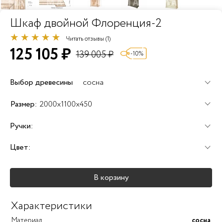
Шкаф двойной Флоренция-2
Читать отзывы (1)
125 105 ₽
139 005 ₽
-10%
Выбор древесины
сосна
+60%
+100%
+120%
Размер:
2000x1100x450
Ручки:
Цвет:
+25%
+25%
+25%
В корзину
+40%
+45%
+25%
Характеристики
Материал
сосна