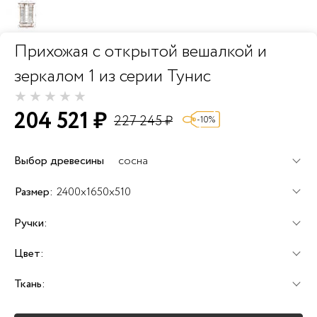
Прихожая с открытой вешалкой и
зеркалом 1 из серии Тунис
204 521 ₽
227 245 ₽
-10%
Выбор древесины
сосна
59 ₽
98 ₽
118 ₽
Размер:
2400x1650x510
Ручки:
Цвет:
+25%
+25%
+25%
Ткань:
+40%
+45%
+25%