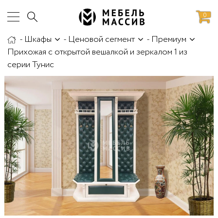
0
-
Шкафы
-
Ценовой сегмент
-
Премиум
аботы
Доставка и сборка
Прихожая с открытой вешалкой и зеркалом 1 из
серии Тунис