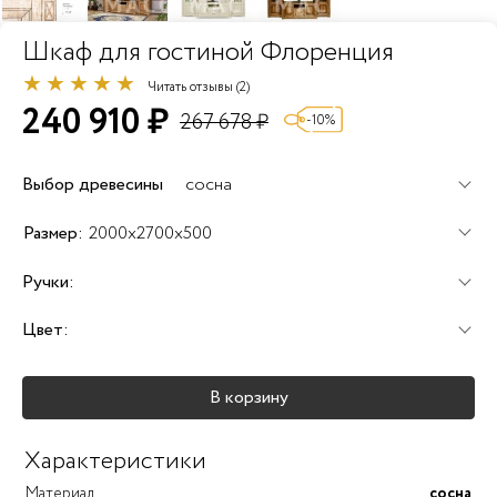
Шкаф для гостиной Флоренция
Читать отзывы (2)
240 910 ₽
267 678 ₽
-10%
Выбор древесины
сосна
+60%
+100%
+120%
Размер:
2000x2700x500
Ручки:
Цвет:
+25%
+25%
+25%
В корзину
+40%
+45%
+25%
Характеристики
Материал
сосна