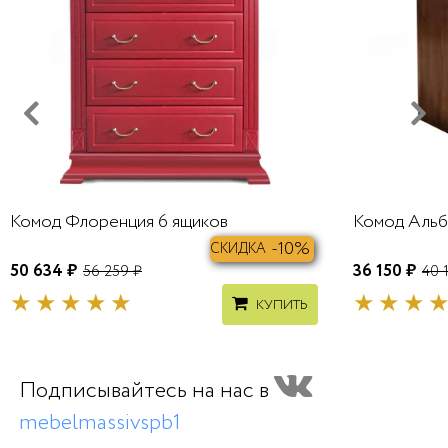
Комод Флоренция 6 ящиков
Комод Альб
-10%
СКИДКА
50 634 ₽
36 150 ₽
56 259 ₽
40 
КУПИТЬ
Подписывайтесь на нас в
mebelmassivspb1