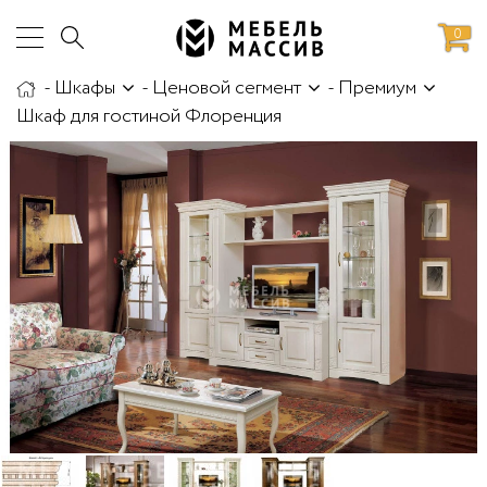
0
-
Шкафы
-
Ценовой сегмент
-
Премиум
аботы
Доставка и сборка
Шкаф для гостиной Флоренция