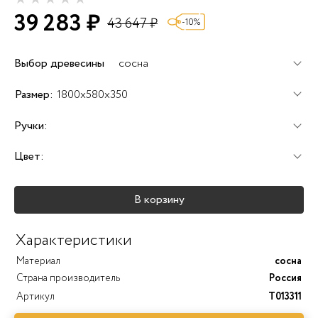
39 283 ₽
43 647 ₽
-10%
Выбор древесины
сосна
+60%
+100%
+120%
Размер:
1800x580x350
Ручки:
Цвет:
+25%
+25%
+25%
В корзину
+40%
+45%
+25%
Характеристики
Материал
сосна
Страна производитель
Россия
Артикул
T013311