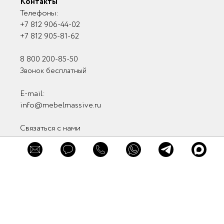
Контакты
Телефоны:
+7 812 906-44-02
+7 812 905-81-62
8 800 200-85-50
×
Звонок бесплатный
×
×
Заказать
Обратная связь
Обратная связь
E-mail:
консультацию
info@mebelmassive.ru
Связаться с нами
Связь с руководством
Мы в соцсетях
Заказать звонок
Мы в мессенджерах
Нажимая кнопку "Заказать звонок" вы