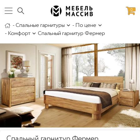
0
-
Спальные гарнитуры
-
По цене
аботы
Доставка и сборка
-
Комфорт
Спальный гарнитур Фермер
Спальный гарнитур Фермер