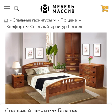
0
-
Спальные гарнитуры
-
По цене
аботы
Доставка и сборка
-
Комфорт
Спальный гарнитур Галатея
Спальный гарнитур Галатея