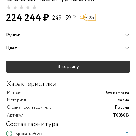
224 244 ₽
249 159 ₽
-10%
Ручки:
Цвет:
+25%
+25%
+25%
В корзину
+40%
+45%
+25%
Характеристики
Матрас
без матраса
Материал
сосна
Страна производитель
Россия
Артикул
T003013
Состав гарнитура:
?
Кровать Элиот