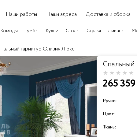
Наши работы
Наши адреса
Доставка и сборка
Комоды
Тумбы
Кухни
Столы
Стулья
Диваны
Ме
пальный гарнитур Оливия Люкс
Спальный 
265 359
Ручки:
Цвет:
1
2
+25%
+25%
+2
2а
Ткань:
Белая
Шампань
Слон