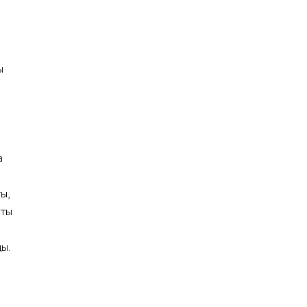
ы
а
ы,
чты
ы.