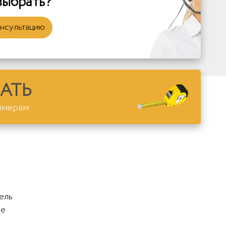
выбрать?
онсультацию
АТЬ
змерам
ель
ое