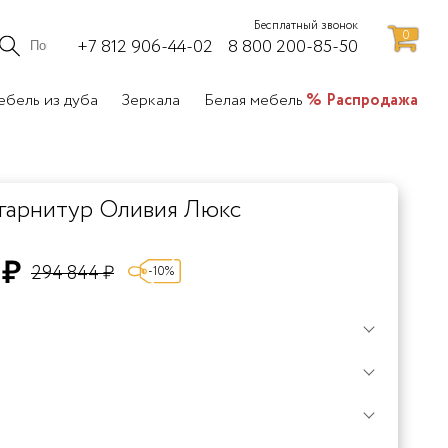
Бесплатный звонок
0
+7 812 906-44-02
8 800 200-85-50
бель из дуба
Зеркала
Белая мебель
Распродажа
гарнитур Оливия Люкс
 ₽
294 844 ₽
-10%
3
3а
4
5
6
7
8
9
10
5%
овая
Коричневый
Коричневый
Коричневый
Венге
Венге
Венге
Вишня
Вишня
Вишня