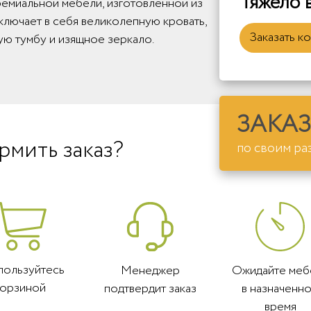
Тяжело 
ремиальной мебели, изготовленной из
ключает в себя великолепную кровать,
Заказать к
ую тумбу и изящное зеркало.
ЗАКАЗ
рмить заказ?
по своим ра
пользуйтесь
Менеджер
Ожидайте меб
корзиной
подтвердит заказ
в назначенн
время