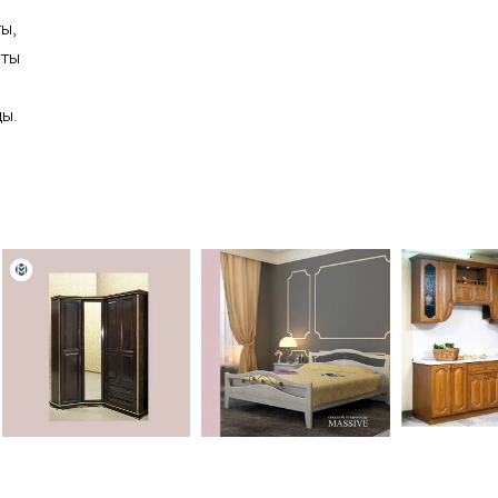
ы,
чты
ы.