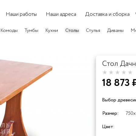
Наши работы
Наши адреса
Доставка и сборка
Комоды
Тумбы
Кухни
Столы
Стулья
Диваны
Ме
Стол Дач
18 873 
Выбор древеси
+60%
+10
Размер:
750x
Сосна
Берёза
Бук
Цвет:
+25%
+25%
+2