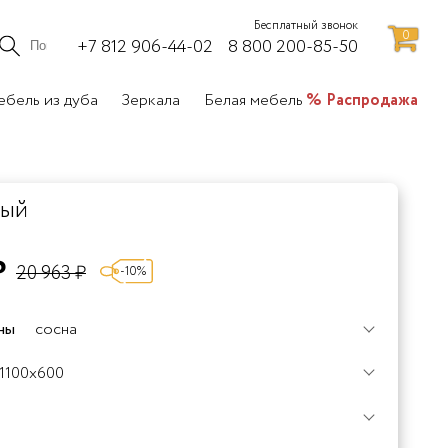
Бесплатный звонок
0
+7 812 906-44-02
8 800 200-85-50
бель из дуба
Зеркала
Белая мебель
Распродажа
ный
₽
20 963 ₽
-10%
ны
сосна
0%
+120%
1100x600
Дуб
5%