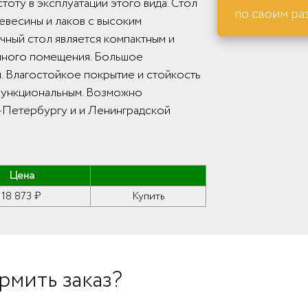
тоту в эксплуатации этого вида. Стол
по своим ра
ревесины и лаков с высоким
ный стол является компактным и
чного помещения. Большое
м. Влагостойкое покрытие и стойкость
функциональным. Возможно
т-Петербургу и и Ленинградской
Цена
18 873 ₽
Купить
рмить заказ?