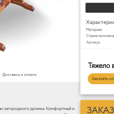
Белая
Шампань
Слон
эмаль
кост
Характери
Красно-
Красно-
Крас
Материал
коричневый-1
коричневый
кори
Страна произво
Артикул
Мокко
Мокко
Стар
2
3
орех
1
Тяжело 
Доставка и оплата
Заказать к
ЗАКАЗ
ли загородного домика. Комфортный и