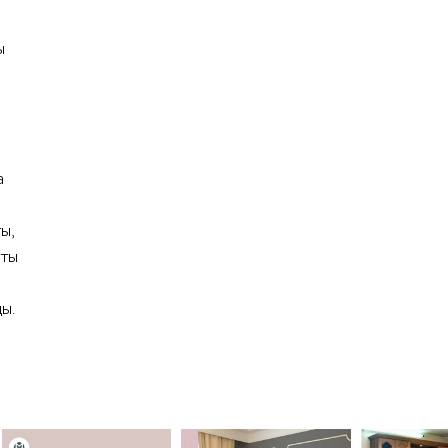
ы
а
ы,
чты
ы.