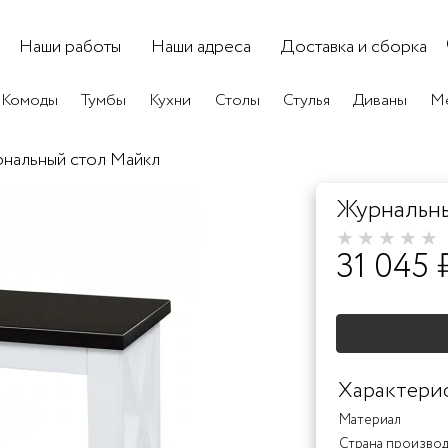
Наши работы
Наши адреса
Доставка и сборка
Комоды
Тумбы
Кухни
Столы
Стулья
Диваны
Ме
нальный стол Майкл
Журнальн
31 045 
Характери
Материал
Страна произво