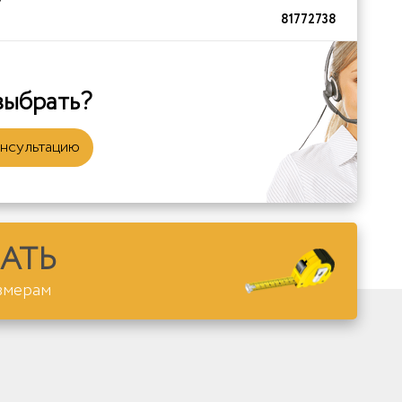
81772738
выбрать?
онсультацию
АТЬ
змерам