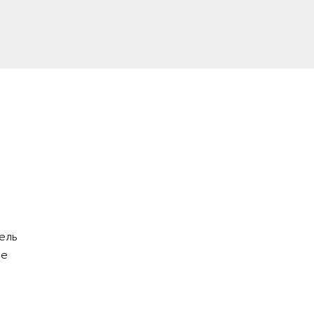
ель
ое