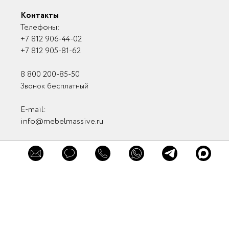
Контакты
Телефоны:
+7 812 906-44-02
+7 812 905-81-62
8 800 200-85-50
Звонок бесплатный
E-mail:
info@mebelmassive.ru
Связаться с нами
Связь с руководством
Мы в соцсетях
×
×
×
Заказать
Обратная связь
Обратная связь
консультацию
Мы в мессенджерах