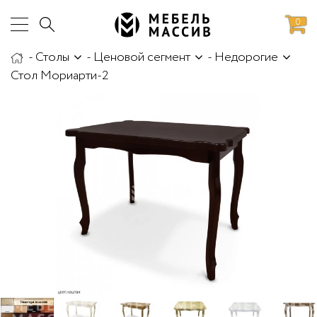
0
-
Столы
-
Ценовой сегмент
-
Недорогие
аботы
Доставка и сборка
Стол Мориарти-2