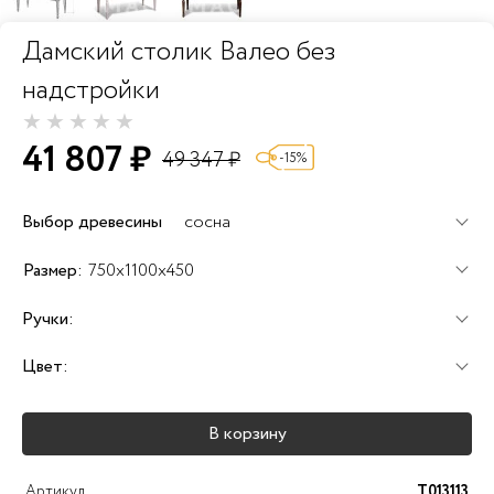
Дамский столик Валео без
надстройки
41 807 ₽
49 347 ₽
-15%
Выбор древесины
сосна
+60%
+100%
+120%
Размер:
750x1100x450
Ручки:
Цвет:
+25%
+25%
+25%
В корзину
+40%
+45%
+25%
Артикул
T013113