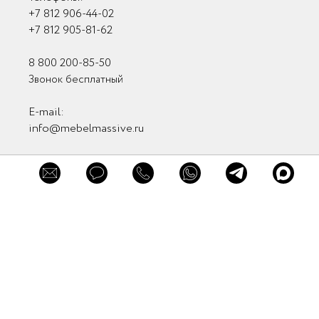
+7 812 906-44-02
+7 812 905-81-62
8 800 200-85-50
×
Звонок бесплатный
×
×
Заказать
Обратная связь
Обратная связь
E-mail:
консультацию
info@mebelmassive.ru
Связаться с нами
Связь с руководством
Мы в соцсетях
Заказать звонок
Мы в мессенджерах
Нажимая кнопку "Заказать звонок" вы
Отправить
принимаете
Пользовательское соглашение
и
Политику в отношении обработки