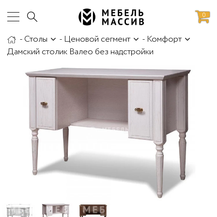
0
-
Столы
-
Ценовой сегмент
-
Комфорт
аботы
Доставка и сборка
Дамский столик Валео без надстройки