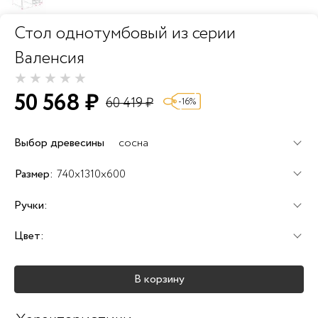
Стол однотумбовый из серии
Валенсия
50 568 ₽
60 419 ₽
-16%
Выбор древесины
сосна
+60%
+100%
+120%
Размер:
740x1310x600
Ручки:
Цвет:
+25%
+25%
+25%
В корзину
+40%
+45%
+25%