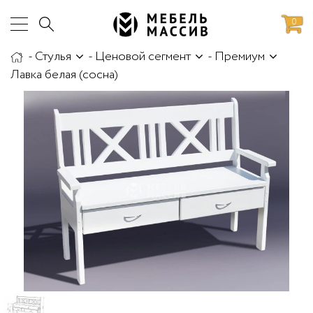
0
-
Стулья
-
Ценовой сегмент
-
Премиум
аботы
Доставка и сборка
Лавка белая (сосна)