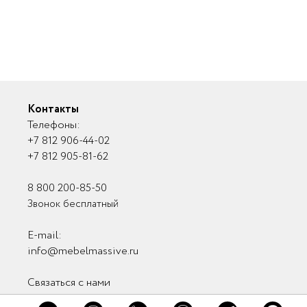
Контакты
Телефоны:
+7 812 906-44-02
×
×
+7 812 905-81-62
×
Заказать
Обратная связь
Обратная связь
8 800 200-85-50
консультацию
Звонок бесплатный
E-mail:
info@mebelmassive.ru
Связаться с нами
Связь с руководством