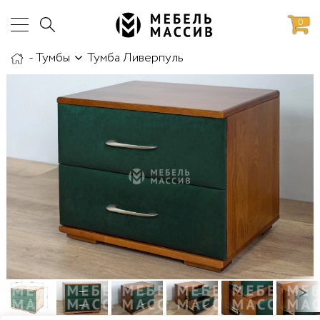
0
-
Тумбы
Тумба Ливерпуль
аботы
Доставка и сборка
>