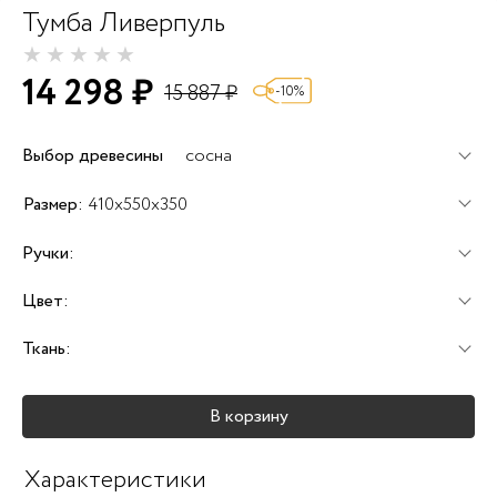
Тумба Ливерпуль
14 298 ₽
15 887 ₽
-10%
Выбор древесины
сосна
+60%
+100%
+120%
Размер:
410x550x350
Ручки:
Цвет:
+25%
+25%
+25%
Ткань:
+40%
+45%
+25%
В корзину
Характеристики