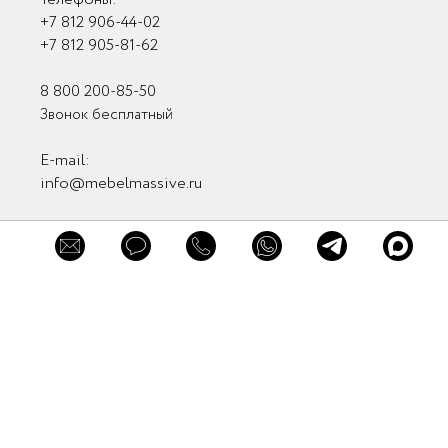
+7 812 906-44-02
+7 812 905-81-62
8 800 200-85-50
×
Звонок бесплатный
×
×
Заказать
Обратная связь
Обратная связь
E-mail:
консультацию
info@mebelmassive.ru
Связаться с нами
Связь с руководством
Мы в соцсетях
Заказать звонок
Мы в мессенджерах
Нажимая кнопку "Заказать звонок" вы
Отправить
принимаете
Пользовательское соглашение
и
Политику в отношении обработки