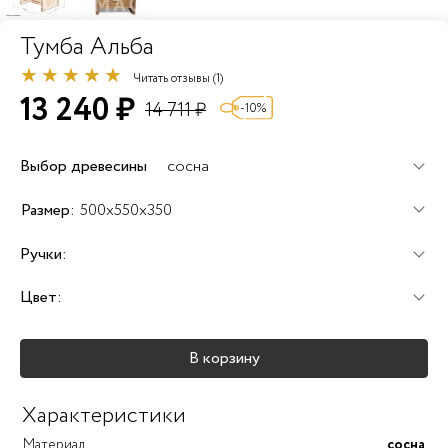
Тумба Альба
Читать отзывы (1)
13 240 ₽
14 711 ₽
-10%
Выбор древесины
сосна
+60%
+100%
+120%
Размер:
500x550x350
Ручки:
Цвет:
+25%
+25%
+25%
В корзину
+40%
+45%
+25%
Характеристики
Материал
сосна