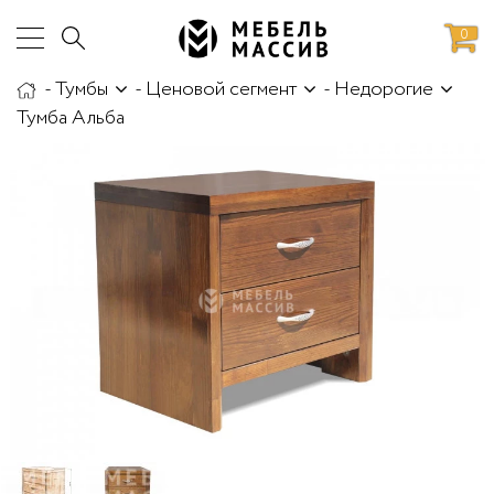
0
-
Тумбы
-
Ценовой сегмент
-
Недорогие
аботы
Доставка и сборка
Тумба Альба