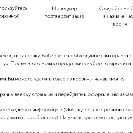
пользуйтесь
Менеджер
Ожидайте меб
корзиной
подтвердит заказ
в назначенн
время
рехода в катрочку. Выбираете необходимые вам параметр
рзину». После этого можно продолжить выбор товаров или
и. Вы можете удалить товар из корзины, нажав кнопку
корзины вверху страницы и перейдите к оформлению заказ
 необходимую информацию (Имя, адрес электронной почт
доставки и способ оплаты). На указанную электронную по
то нажмите кнопку «Подтверждение заказа» внизу страниц