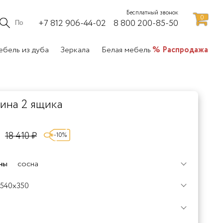
Бесплатный звонок
0
+7 812 906-44-02
8 800 200-85-50
бель из дуба
Зеркала
Белая мебель
Распродажа
ина 2 ящика
18 410 ₽
-10%
ны
сосна
0%
+120%
540x350
Дуб