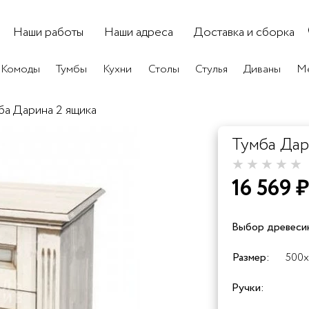
Наши работы
Наши адреса
Доставка и сборка
Комоды
Тумбы
Кухни
Столы
Стулья
Диваны
Ме
ба Дарина 2 ящика
Тумба Дар
16 569 ₽
Выбор древеси
+60%
+10
Размер:
500x
Сосна
Берёза
Бук
Ручки: