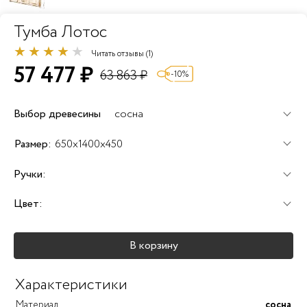
Тумба Лотос
Читать отзывы (1)
57 477 ₽
63 863 ₽
-10%
Выбор древесины
сосна
+60%
+100%
+120%
Размер:
650x1400x450
Ручки:
Цвет:
+25%
+25%
+25%
В корзину
+40%
+45%
+25%
Характеристики
Материал
сосна