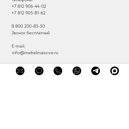
+7 812 906-44-02
+7 812 905-81-62
8 800 200-85-50
×
Звонок бесплатный
×
×
Заказать
Обратная связь
Обратная связь
E-mail:
консультацию
info@mebelmassive.ru
Связаться с нами
Связь с руководством
Мы в соцсетях
Заказать звонок
Мы в мессенджерах
Нажимая кнопку "Заказать звонок" вы
Отправить
принимаете
Пользовательское соглашение
и
Политику в отношении обработки