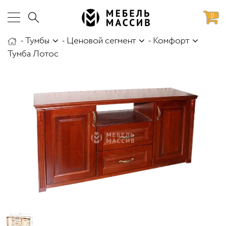
0
-
Тумбы
-
Ценовой сегмент
-
Комфорт
аботы
Доставка и сборка
Тумба Лотос