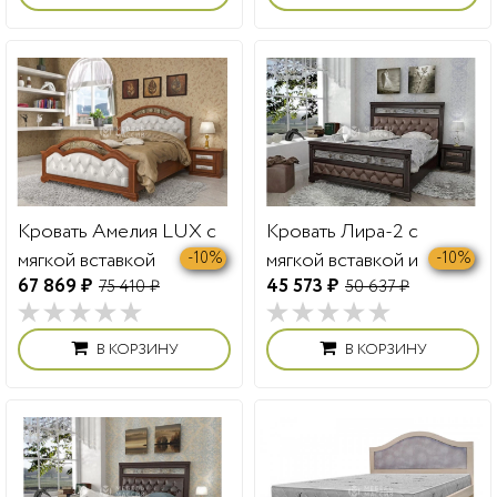
Кровать Амелия LUX с
Кровать Лира-2 с
мягкой вставкой
мягкой вставкой и
-10%
-10%
67 869 ₽
45 573 ₽
75 410 ₽
ковкой
50 637 ₽
В КОРЗИНУ
В КОРЗИНУ