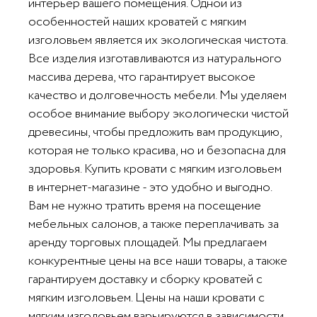
интерьер вашего помещения. Одной из
особенностей наших кроватей с мягким
изголовьем является их экологическая чистота.
Все изделия изготавливаются из натурального
массива дерева, что гарантирует высокое
качество и долговечность мебели. Мы уделяем
Заказать звонок
особое внимание выбору экологически чистой
древесины, чтобы предложить вам продукцию,
Нажимая кнопку "Заказать звонок" вы
Отправить
принимаете
Пользовательское соглашение
которая не только красива, но и безопасна для
и
Политику в отношении обработки
здоровья. Купить кровати с мягким изголовьем
персональных данных
Нажимая кнопку "Отправить" вы
принимаете
Пользовательское соглашение
в интернет-магазине - это удобно и выгодно.
и
Политику в отношении обработки
Отправить
Вам не нужно тратить время на посещение
персональных данных
Звоните прямо сейчас:
мебельных салонов, а также переплачивать за
+7 812 906 44 02
Нажимая кнопку "Отправить" вы
Напишите в мессенджер
принимаете
Пользовательское соглашение
аренду торговых площадей. Мы предлагаем
и
Политику в отношении обработки
8 800 200-85-50
конкурентные цены на все наши товары, а также
персональных данных
Звонок бесплатный
гарантируем доставку и сборку кроватей с
мягким изголовьем. Цены на наши кровати с
мягким изголовьем варьируются в зависимости