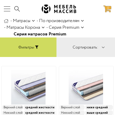
0
-
Матрасы
-
По производителям
аботы
Доставка и сборка
-
Матрасы Корона
-
Серия Premium
Серия матрасов Premium
Фильтры
Сортировать:
Верхний слой
средней жесткости
Верхний слой
ниже средней
Нижний слой
средней жесткости
Нижний слой
выше средней