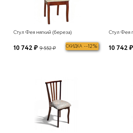
Стул Фея мягкий (береза)
Стул Фея 
--12%
10 742 ₽
СКИДКА
10 742 ₽
9 552 ₽
В КОРЗИНУ