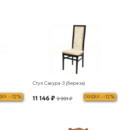
В КОРЗИНУ
В КОРЗИНУ
Стул Сакура-3 (береза)
--12%
--12%
ДКА
11 146 ₽
СКИДКА
9 991 ₽
В КОРЗИНУ
В КОРЗИНУ