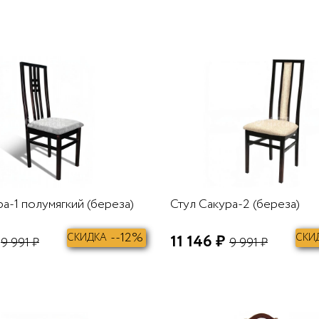
В КОРЗИНУ
а-1 полумягкий (береза)
Стул Сакура-2 (береза)
--12%
СКИДКА
11 146 ₽
СКИ
9 991 ₽
9 991 ₽
В КОРЗИНУ