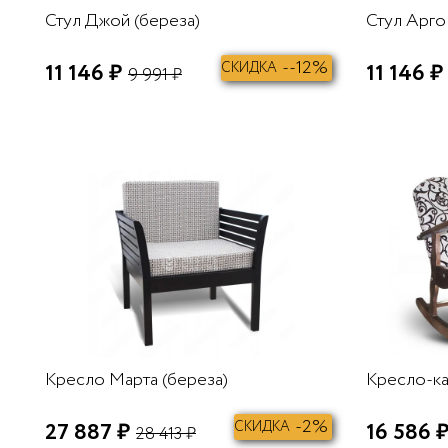
Стул Джой (береза)
Стул Арго
--12%
11 146 ₽
СКИДКА
11 146 ₽
9 991 ₽
В КОРЗИНУ
Кресло Марта (береза)
Кресло-ка
-2%
27 887 ₽
СКИДКА
16 586 
28 413 ₽