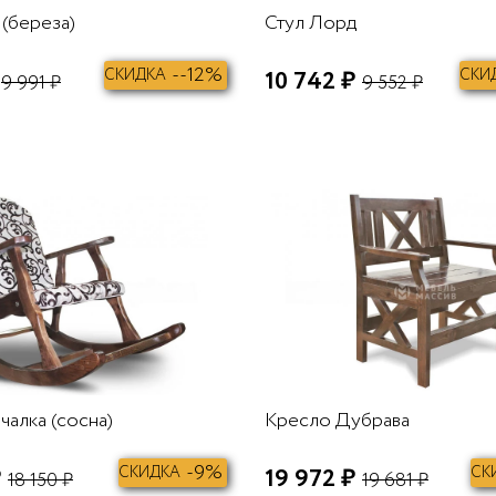
 (береза)
Стул Лорд
--12%
СКИДКА
10 742 ₽
СКИ
9 991 ₽
9 552 ₽
В КОРЗИНУ
чалка (сосна)
Кресло Дубрава
-9%
₽
СКИДКА
19 972 ₽
СК
18 150 ₽
19 681 ₽