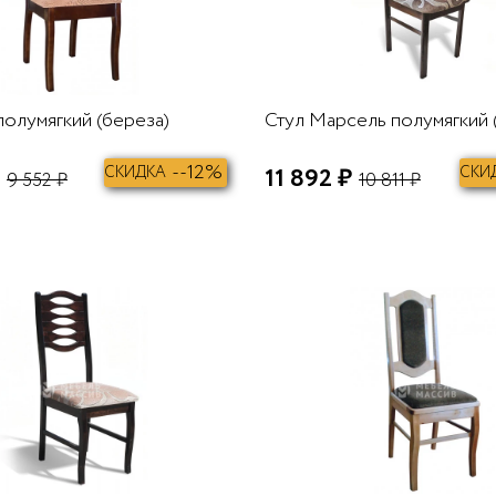
полумягкий (береза)
Стул Марсель полумягкий 
--12%
СКИДКА
11 892 ₽
СКИ
9 552 ₽
10 811 ₽
В КОРЗИНУ