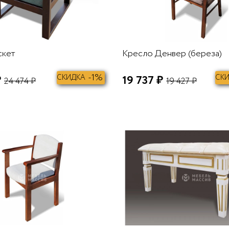
скет
Кресло Денвер (береза)
-1%
₽
СКИДКА
19 737 ₽
СК
24 474 ₽
19 427 ₽
В КОРЗИНУ