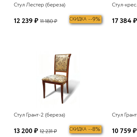
Стул Лестер (береза)
Стул-крес
--9%
12 239 ₽
СКИДКА
17 384 ₽
11 180 ₽
В КОРЗИНУ
Стул Грант-2 (береза)
Стул Грант
--8%
13 200 ₽
СКИДКА
10 759 ₽
12 231 ₽