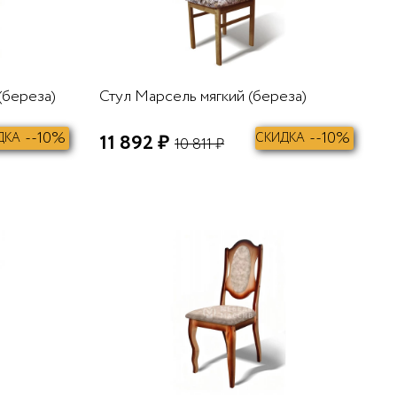
(береза)
Стул Марсель мягкий (береза)
--10%
--10%
ДКА
11 892 ₽
СКИДКА
10 811 ₽
В КОРЗИНУ
В КОРЗИНУ