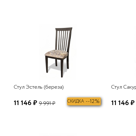
В КОРЗИНУ
Стул Эстель (береза)
Стул Сакур
--12%
11 146 ₽
СКИДКА
11 146 ₽
9 991 ₽
В КОРЗИНУ