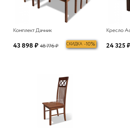
Комплект Дачник
Кресло А
-10%
43 898 ₽
СКИДКА
24 325 
48 776 ₽
В КОРЗИНУ