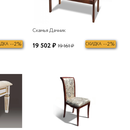
Скамья Дачник
--2%
--2%
ИДКА
19 502 ₽
СКИДКА
19 161 ₽
В КОРЗИНУ
В КОРЗИНУ