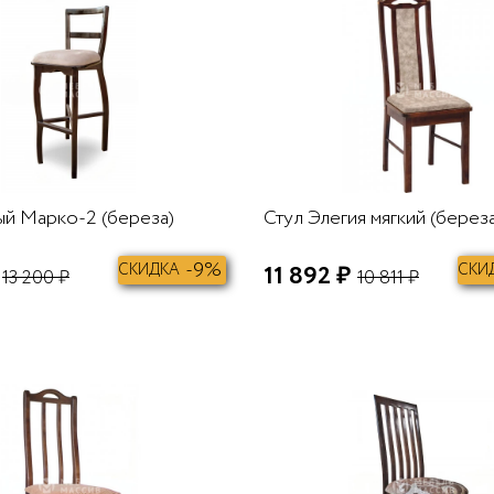
ый Марко-2 (береза)
Стул Элегия мягкий (береза
-9%
СКИДКА
11 892 ₽
СКИ
13 200 ₽
10 811 ₽
В КОРЗИНУ