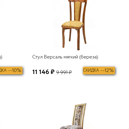
)
Стул Версаль мягкий (береза)
--10%
--12%
ДКА
11 146 ₽
СКИДКА
9 991 ₽
В КОРЗИНУ
В КОРЗИНУ