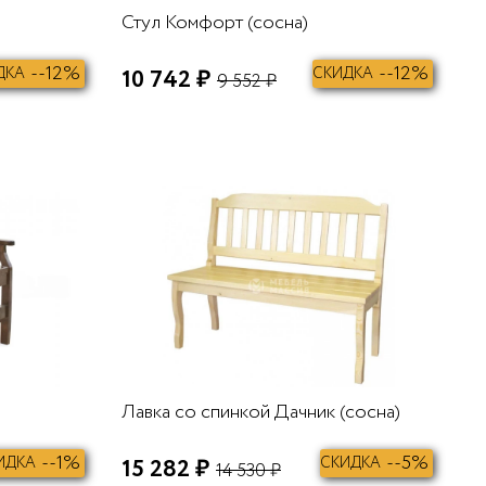
Стул Комфорт (сосна)
--12%
--12%
ДКА
10 742 ₽
СКИДКА
9 552 ₽
В КОРЗИНУ
В КОРЗИНУ
Лавка со спинкой Дачник (сосна)
--1%
--5%
ИДКА
15 282 ₽
СКИДКА
14 530 ₽