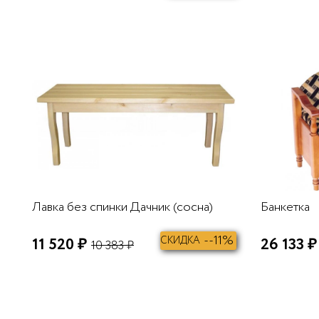
В КОРЗИНУ
Лавка без спинки Дачник (сосна)
Банкетка
--11%
11 520 ₽
СКИДКА
26 133 ₽
10 383 ₽
В КОРЗИНУ