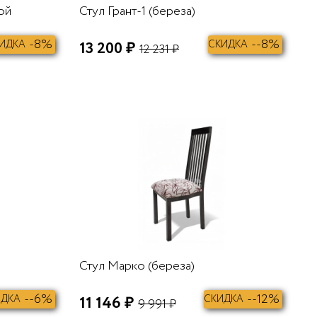
ой
Стул Грант-1 (береза)
-8%
--8%
ИДКА
13 200 ₽
СКИДКА
12 231 ₽
В КОРЗИНУ
В КОРЗИНУ
Стул Марко (береза)
--6%
--12%
ИДКА
11 146 ₽
СКИДКА
9 991 ₽