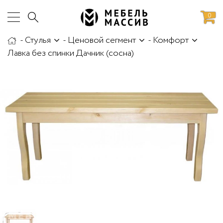
0
-
Стулья
-
Ценовой сегмент
-
Комфорт
аботы
Доставка и сборка
Лавка без спинки Дачник (сосна)