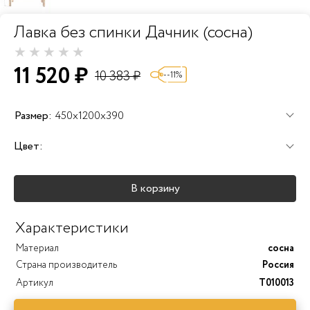
Лавка без спинки Дачник (сосна)
11 520 ₽
10 383 ₽
--11%
Размер:
450x1200x390
Цвет:
+25%
+25%
+25%
В корзину
+40%
+45%
+25%
Характеристики
Материал
сосна
Страна производитель
Россия
Артикул
T010013