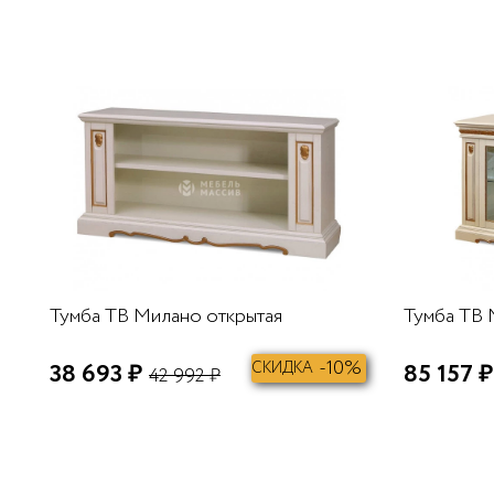
В КОРЗИНУ
Тумба ТВ Милано открытая
Тумба ТВ 
-10%
38 693 ₽
СКИДКА
85 157 ₽
42 992 ₽
В КОРЗИНУ