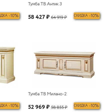
Тумба ТВ Антик 3
-10%
-10%
ИДКА
58 427 ₽
СКИДКА
64 919 ₽
В КОРЗИНУ
В КОРЗИНУ
Тумба ТВ Милано-2
-10%
-10%
ИДКА
52 969 ₽
СКИДКА
58 855 ₽