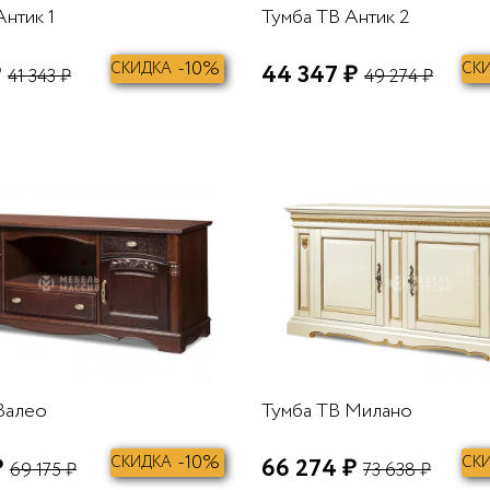
Антик 1
Тумба ТВ Антик 2
-10%
₽
СКИДКА
44 347 ₽
СК
41 343 ₽
49 274 ₽
В КОРЗИНУ
Валео
Тумба ТВ Милано
-10%
₽
СКИДКА
66 274 ₽
СК
69 175 ₽
73 638 ₽