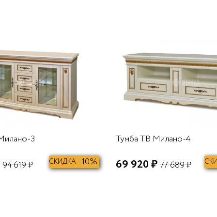
В КОРЗИНУ
Милано-3
Тумба ТВ Милано-4
-10%
СКИДКА
69 920 ₽
СК
94 619 ₽
77 689 ₽
В КОРЗИНУ