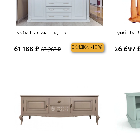
Тумба Пальма под ТВ
Тумба tv В
-10%
61 188 ₽
СКИДКА
26 697 
67 987 ₽
В КОРЗИНУ