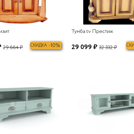
изит
Тумба tv Престиж
-10%
₽
СКИДКА
29 099 ₽
СК
29 664 ₽
32 332 ₽
В КОРЗИНУ